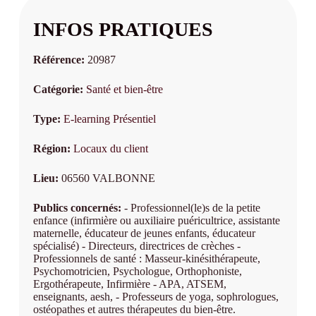
Utiliser le yoga dans les Troubles du
neurodéveloppement ( dys, ..)
INFOS PRATIQUES
Référence:
20987
Catégorie:
Santé et bien-être
Type:
E-learning
Présentiel
Région:
Locaux du client
Lieu:
06560 VALBONNE
Publics concernés:
- Professionnel(le)s de la petite
enfance (infirmière ou auxiliaire puéricultrice, assistante
maternelle, éducateur de jeunes enfants, éducateur
spécialisé) - Directeurs, directrices de crèches -
Professionnels de santé : Masseur-kinésithérapeute,
Psychomotricien, Psychologue, Orthophoniste,
Ergothérapeute, Infirmière - APA, ATSEM,
enseignants, aesh, - Professeurs de yoga, sophrologues,
ostéopathes et autres thérapeutes du bien-être.