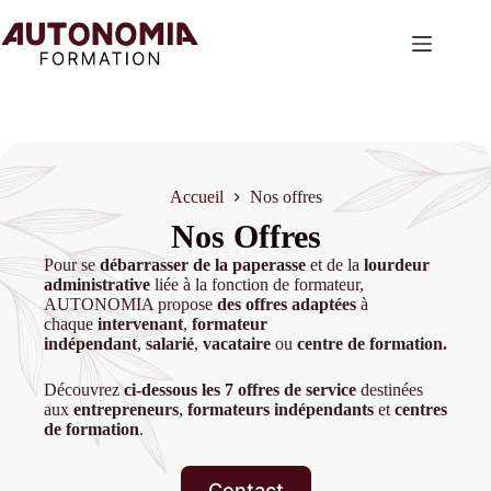
Passer
au
contenu
Accueil
Nos offres
Nos Offres
Pour se
débarrasser de la paperasse
et de la
lourdeur
administrative
liée à la fonction de formateur,
AUTONOMIA propose
des offres adaptées
à
chaque
intervenant
,
formateur
indépendant
,
salarié
,
vacataire
ou
centre de formation.
Découvrez
ci-dessous les
7 offres de service
destinées
aux
entrepreneurs
,
formateurs indépendants
et
centres
de formation
.
Contact