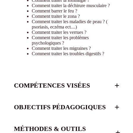
Comment traiter la lombalgie ?
Comment traiter la déchirure musculaire ?
Comment barrer le feu ?
Comment traiter le zona ?
Comment traiter les maladies de peau ? (
psoriasis, eczéma ect....)
Comment traiter les verrues ?
Comment traiter les problèmes
psychologiques ?
Comment traiter les migraines ?
Comment traiter les troubles digestifs ?
COMPÉTENCES VISÉES
OBJECTIFS PÉDAGOGIQUES
Acquérir les bases théoriques du magnétisme
MÉTHODES & OUTILS
Connaître les outils pour réaliser un soin en